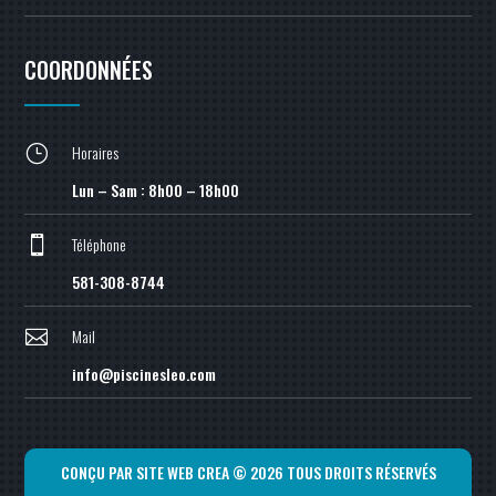
COORDONNÉES
Horaires
}
Lun – Sam : 8h00 – 18h00
Téléphone

581-308-8744
Mail

info@piscinesleo.com
CONÇU PAR
SITE WEB CREA
© 2026 TOUS DROITS RÉSERVÉS