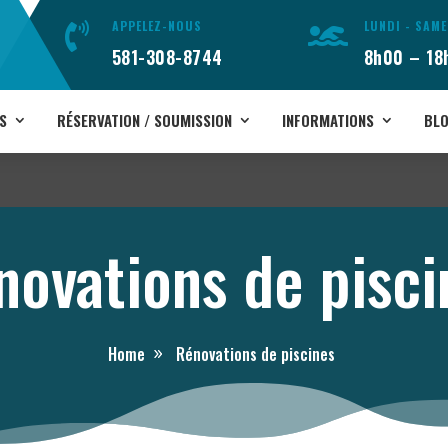
APPELEZ-NOUS
LUNDI - SAME


581-308-8744
8h00 – 18
S
RÉSERVATION / SOUMISSION
INFORMATIONS
BL
novations de pisci
Home
Rénovations de piscines