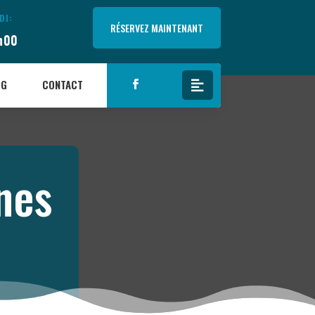
DI:
RÉSERVEZ MAINTENANT
h00
OG
CONTACT
nes